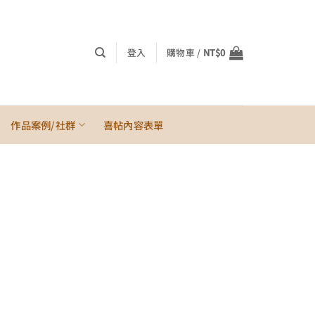
登入
購物車 /
NT$
0
作品案例/社群
喜帖內容表單