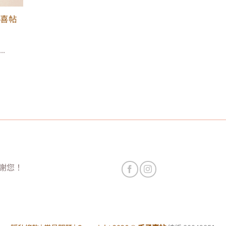
子喜帖
.
謝謝您！